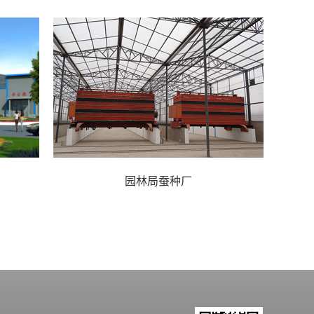
园林局蚕种厂